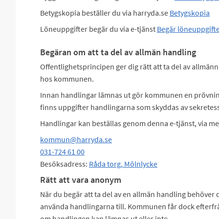
Betygskopia beställer du via harryda.se
Betygskopia
Löneuppgifter begär du via e-tjänst
Begär löneuppgift
Begäran om att ta del av allmän handling
Offentlighetsprincipen ger dig rätt att ta del av allmä
hos kommunen.
Innan handlingar lämnas ut gör kommunen en prövnin
finns uppgifter handlingarna som skyddas av sekretes
Handlingar kan beställas genom denna e-tjänst, via me
kommun@harryda.se
031-724 61 00
Besöksadress:
Råda torg, Mölnlycke
Rätt att vara anonym
När du begär att ta del av en allmän handling behöver d
använda handlingarna till. Kommunen får dock efterfrå
om handlingen kan lämnas ut eller inte.