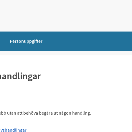
Personuppgifter
handlingar
webb utan att behöva begära ut någon handling.
ovshandlingar