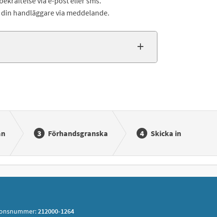
bekräftelse via e-post eller sms.
ill din handläggare via meddelande.
an
Förhandsgranska
Skicka in
ionsnummer:
212000-1264