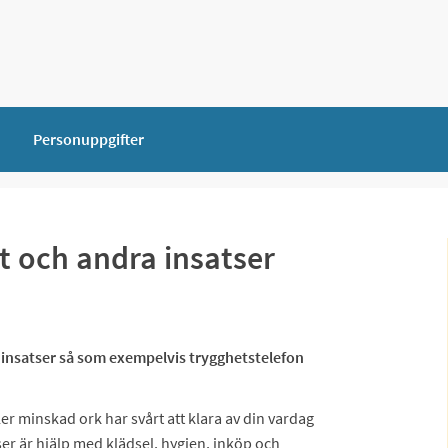
Personuppgifter
 och andra insatser
 insatser så som exempelvis trygghetstelefon
r minskad ork har svårt att klara av din vardag
r är hjälp med klädsel, hygien, inköp och