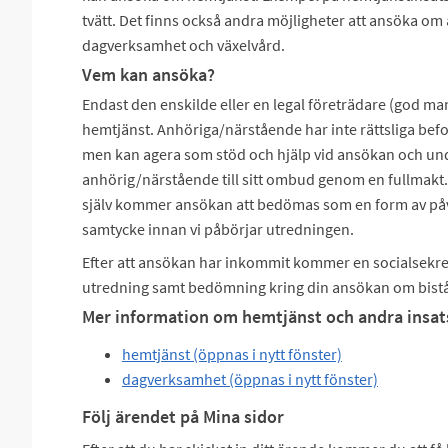
tvätt. Det finns också andra möjligheter att ansöka om
dagverksamhet och växelvård.
Vem kan ansöka?
Endast den enskilde eller en legal företrädare (god ma
hemtjänst. Anhöriga/närstående har inte rättsliga bef
men kan agera som stöd och hjälp vid ansökan och und
anhörig/närstående till sitt ombud genom en fullmakt
själv kommer ansökan att bedömas som en form av påv
samtycke innan vi påbörjar utredningen.
Efter att ansökan har inkommit kommer en socialsekret
utredning samt bedömning kring din ansökan om bist
Mer information om hemtjänst och andra insats
hemtjänst (öppnas i nytt fönster)
dagverksamhet (öppnas i nytt fönster)
Följ ärendet på Mina sidor