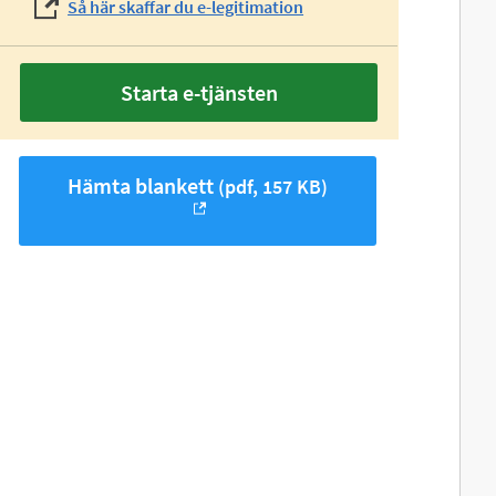
Så här skaffar du e-legitimation
Starta e-tjänsten
Hämta blankett
(pdf, 157 KB)