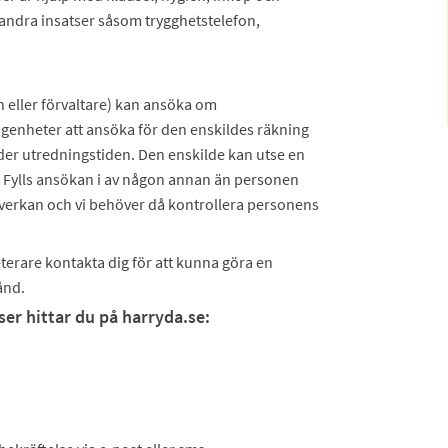
 andra insatser såsom trygghetstelefon,
n eller förvaltare) kan ansöka om
ogenheter att ansöka för den enskildes räkning
er utredningstiden. Den enskilde kan utse en
. Fylls ansökan i av någon annan än personen
erkan och vi behöver då kontrollera personens
erare kontakta dig för att kunna göra en
ånd.
er hittar du på harryda.se: